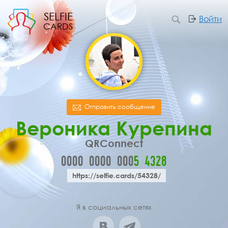
SELFIE
Войти
CARDS
Отправить сообщение
Вероника Курепина
QRConnect
0000
0000
000
5
4
3
2
8
https://selfie.cards/54328/
Я в социальных сетях