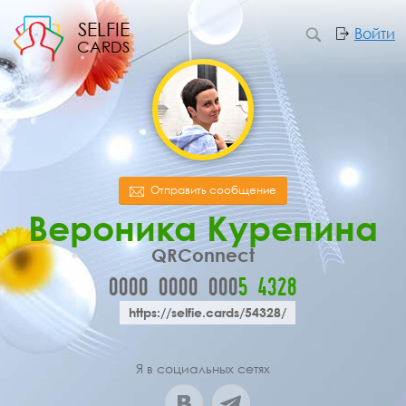
SELFIE
Войти
CARDS
Отправить сообщение
Вероника Курепина
QRConnect
0000
0000
000
5
4
3
2
8
https://selfie.cards/54328/
Я в социальных сетях