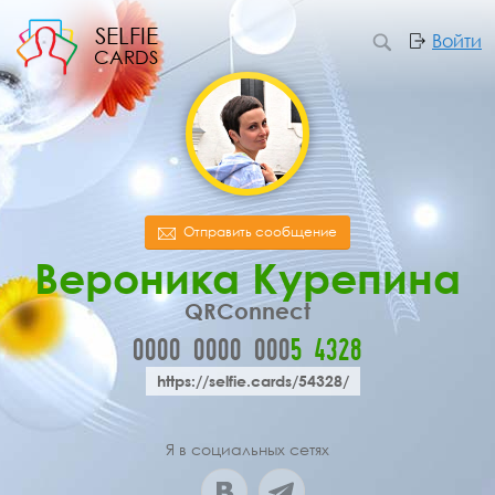
SELFIE
Войти
CARDS
Отправить сообщение
Вероника Курепина
QRConnect
0000
0000
000
5
4
3
2
8
https://selfie.cards/54328/
Я в социальных сетях