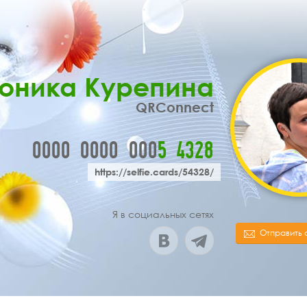
оника Курепина
QRConnect
0000
0000
000
5
4
3
2
8
https://selfie.cards/54328/
Я в социальных сетях
Отправить