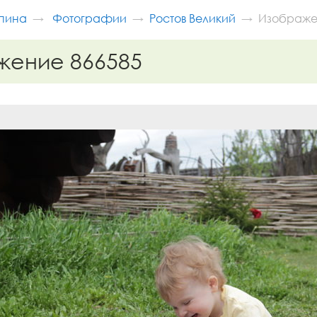
пина
Фотографии
Ростов Великий
Изображе
жение 866585