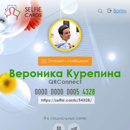
SELFIE
Войти
CARDS
Отправить сообщение
Вероника Курепина
QRConnect
0000
0000
000
5
4
3
2
8
https://selfie.cards/54328/
Я в социальных сетях