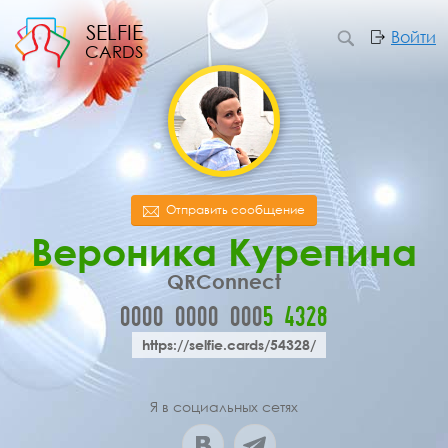
SELFIE
Войти
CARDS
Отправить сообщение
Вероника Курепина
QRConnect
0000
0000
000
5
4
3
2
8
https://selfie.cards/54328/
Я в социальных сетях