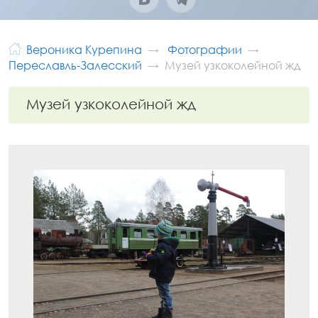
Вероника Курепина
Фотографии
Переславль-Залесский
Музей узкоколейной жд
Музей узкоколейной жд