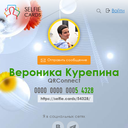
SELFIE
Войти
CARDS
Отправить сообщение
Вероника Курепина
QRConnect
0000
0000
000
5
4
3
2
8
https://selfie.cards/54328/
Я в социальных сетях