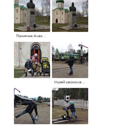
Памятник Александру Невскому
Музей узкоколейной жд