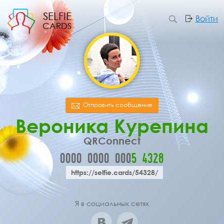
SELFIE
Войти
CARDS
Отправить сообщение
Вероника Курепина
QRConnect
0000
0000
000
5
4
3
2
8
https://selfie.cards/54328/
Я в социальных сетях