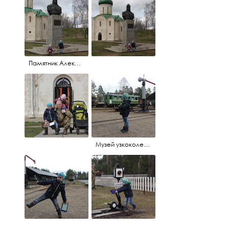
Памятник Александру Невскому
Музей узкоколейной жд