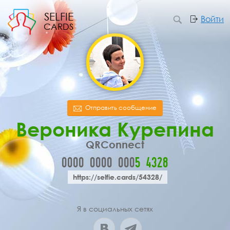
SELFIE
Войти
CARDS
Отправить сообщение
Вероника Курепина
QRConnect
0000
0000
000
5
4
3
2
8
https://selfie.cards/54328/
Я в социальных сетях