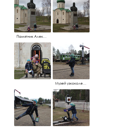
Памятник Александру Невскому
Музей узкоколейной жд