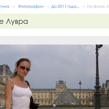
пина
Фотографии
До 2011 года...
На фоне Л
е Лувра