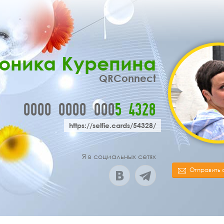
оника Курепина
QRConnect
0000
0000
000
5
4
3
2
8
https://selfie.cards/54328/
Я в социальных сетях
Отправить