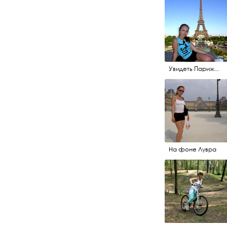
Увидеть Париж...
На фоне Лувра