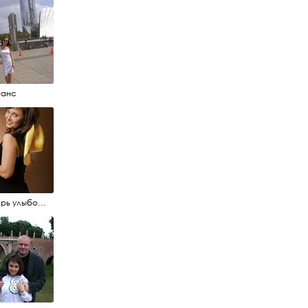
фанс
А теперь улыбочку...