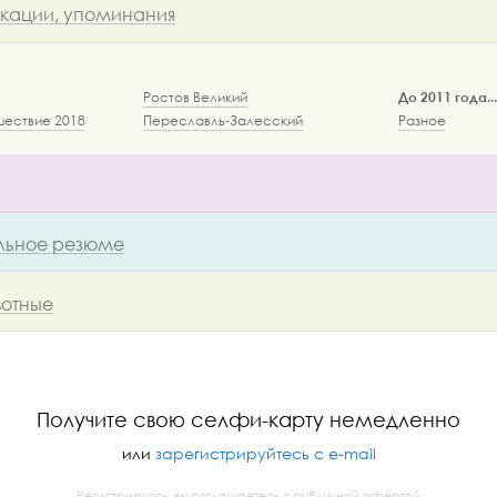
икации, упоминания
Ростов Великий
До 2011 года...
ествие 2018
Переславль-Залесский
Разное
ьное резюме
отные
Получите свою селфи-карту немедленно
или
зарегистрируйтесь с e-mail
Регистрируясь, вы соглашаетесь с
публичной офертой