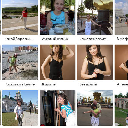
Какой Версаль...
Луковый супчик
Кажется, памятник леди Ди
В Де
Раскопки в Египте
В шляпе
Без шляпы