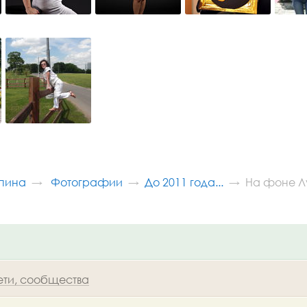
пина
Фотографии
До 2011 года...
На фоне Л
ети, сообщества