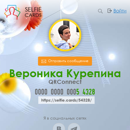
SELFIE
Войти
CARDS
Отправить сообщение
Вероника Курепина
QRConnect
0000
0000
000
5
4
3
2
8
https://selfie.cards/54328/
Я в социальных сетях