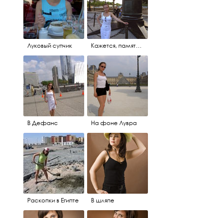
Луковый супчик
Кажется, памятник леди Ди
В Дефанс
На фоне Лувра
Раскопки в Египте
В шляпе