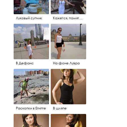
Луковый супчик
Кажется, памятник леди Ди
В Дефанс
На фоне Лувра
Раскопки в Египте
В шляпе