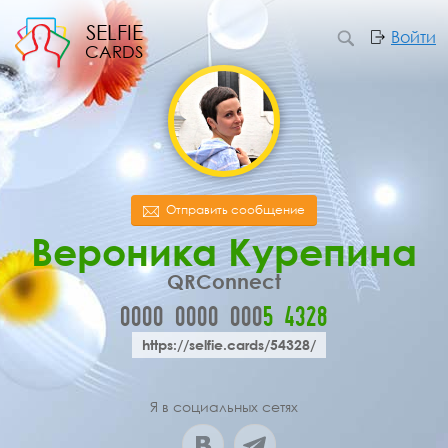
SELFIE
Войти
CARDS
Отправить сообщение
Вероника Курепина
QRConnect
0000
0000
000
5
4
3
2
8
https://selfie.cards/54328/
Я в социальных сетях