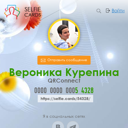
SELFIE
Войти
CARDS
Отправить сообщение
Вероника Курепина
QRConnect
0000
0000
000
5
4
3
2
8
https://selfie.cards/54328/
Я в социальных сетях