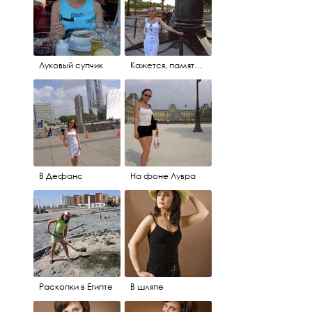
Луковый супчик
Кажется, памятник леди Ди
В Дефанс
На фоне Лувра
Раскопки в Египте
В шляпе