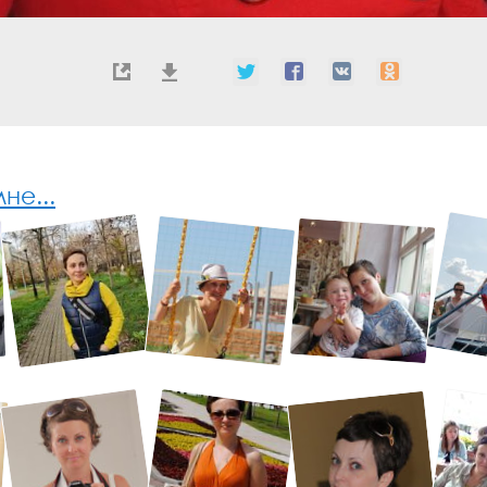
не...