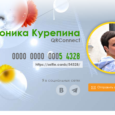
оника Курепина
QRConnect
0000
0000
000
5
4
3
2
8
https://selfie.cards/54328/
Я в социальных сетях
Отправить