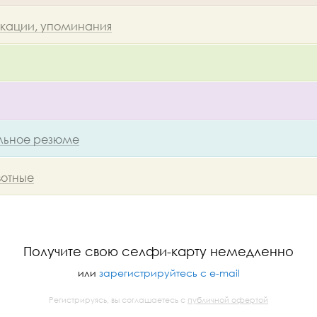
икации, упоминания
ьное резюме
отные
Получите свою селфи-карту немедленно
или
зарегистрируйтесь с e-mail
Регистрируясь, вы соглашаетесь с
публичной офертой