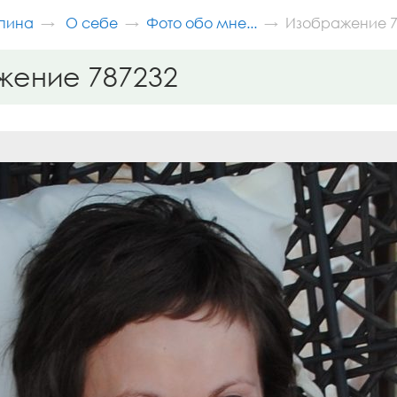
пина
О себе
Фото обо мне...
Изображение 7
жение 787232