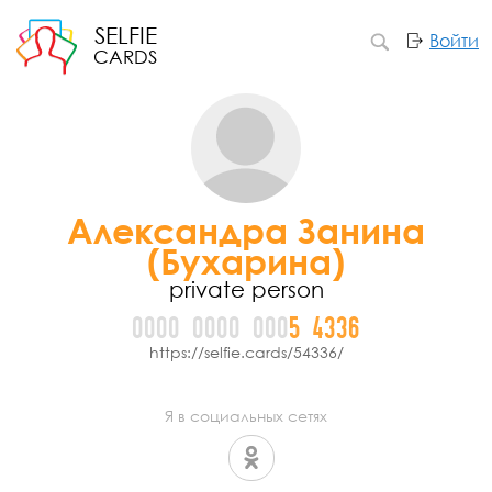
SELFIE
Войти
CARDS
Александра Занина
(Бухарина)
private person
0000
0000
000
5
4
3
3
6
https://selfie.cards/54336/
Я в социальных сетях