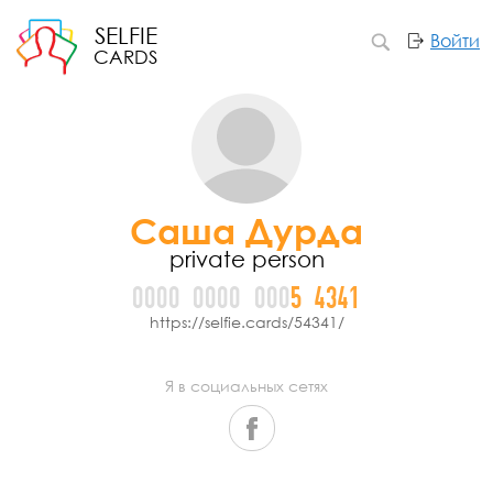
SELFIE
Войти
CARDS
Саша Дурда
private person
0000
0000
000
5
4
3
4
1
https://selfie.cards/54341/
Я в социальных сетях