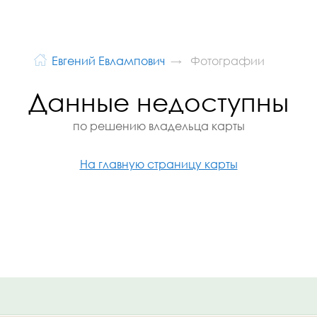
Евгений Евлампович
Фотографии
Данные недоступны
по решению владельца карты
На главную страницу карты