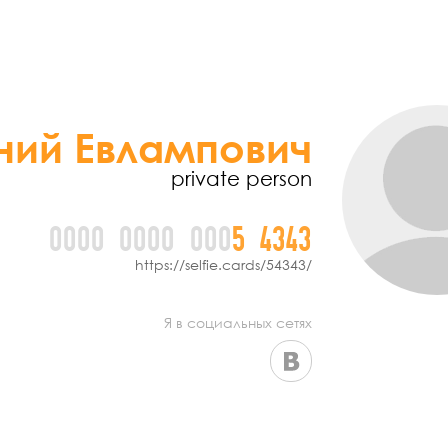
ний Евлампович
private person
0000
0000
000
5
4
3
4
3
https://selfie.cards/54343/
Я в социальных сетях