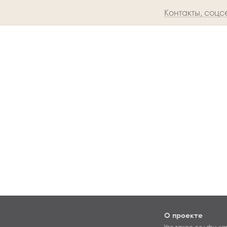
Контакты, соцс
О проекте
Что такое селфи-ка