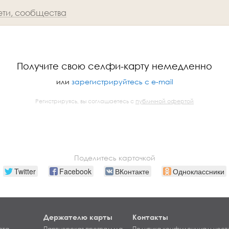
ети, сообщества
Получите свою селфи-карту немедленно
или
зарегистрируйтесь с e-mail
Регистрируясь, вы соглашаетесь с
публичной офертой
Поделитесь карточкой
Twitter
Facebook
ВКонтакте
Одноклассники
Держателю карты
Контакты
рта
Партнерская программа
Политика конфиденциальност