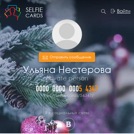
SELFIE
Войти
CARDS
Отправить сообщение
Ульяна Нестерова
private person
0000
0000
000
5
4
3
4
7
https://selfie.cards/54347/
Я в социальных сетях