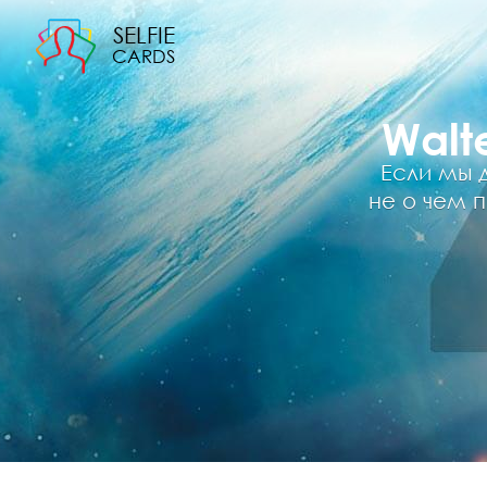
SELFIE
CARDS
Walt
Если мы д
не о чем п