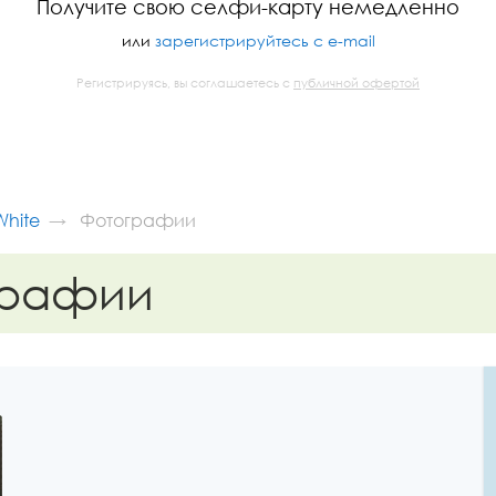
Получите свою селфи-карту немедленно
или
зарегистрируйтесь с e-mail
Регистрируясь, вы соглашаетесь с
публичной офертой
White
Фотографии
графии