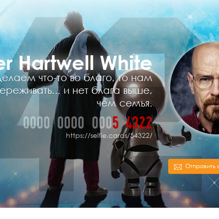
er Hartwell White
елаем что-то во благо, то нам
ереживать... и нет блага выше,
чем семья.
0000
0000
000
5
4
3
2
2
https://selfie.cards/54322/
Отправить