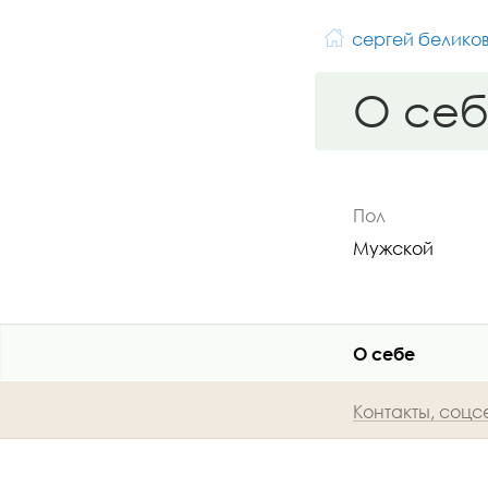
сергей белико
О се
Пол
Мужской
О себе
Контакты, соцс