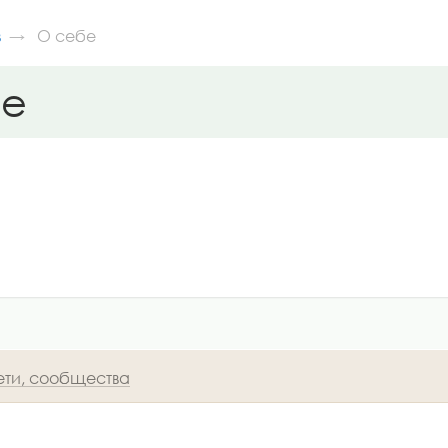
в
О себе
бе
ети, сообщества