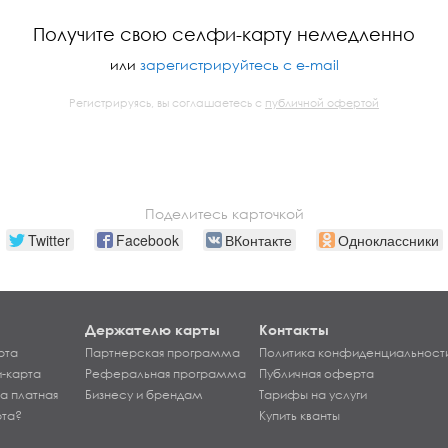
Получите свою селфи-карту немедленно
или
зарегистрируйтесь с e-mail
Регистрируясь, вы соглашаетесь с
публичной офертой
Поделитесь карточкой
Twitter
Facebook
ВКонтакте
Одноклассники
Держателю карты
Контакты
рта
Партнерская программа
Политика конфиденциальност
-карта
Реферальная программа
Публичная оферта
а платная
Бизнесу и брендам
Тарифы на услуги
рта?
Купить кванты