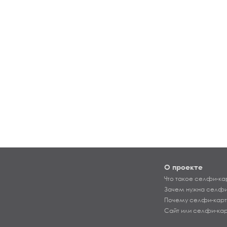
О проекте
Что такое селфи-ка
Зачем нужна селфи
Почему селфи-карт
Сайт или селфи-ка