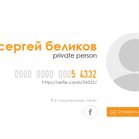
сергей беликов
private person
0000
0000
000
5
4
3
3
2
https://selfie.cards/54332/
Я в социальных сетях
Отправить