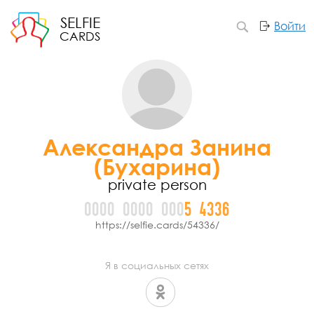
SELFIE
Войти
CARDS
Александра Занина
(Бухарина)
private person
0000
0000
000
5
4
3
3
6
https://selfie.cards/54336/
Я в социальных сетях