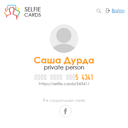
SELFIE
Войти
CARDS
Саша Дурда
private person
0000
0000
000
5
4
3
4
1
https://selfie.cards/54341/
Я в социальных сетях