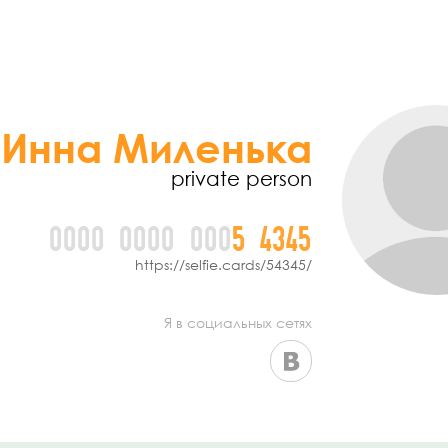
Инна Миленька
private person
0000
0000
000
5
4
3
4
5
https://selfie.cards/54345/
Я в социальных сетях