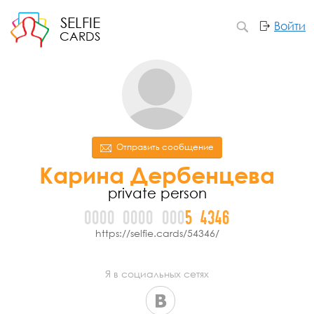
SELFIE
Войти
CARDS
Отправить сообщение
Карина Дербенцева
private person
0000
0000
000
5
4
3
4
6
https://selfie.cards/54346/
Я в социальных сетях