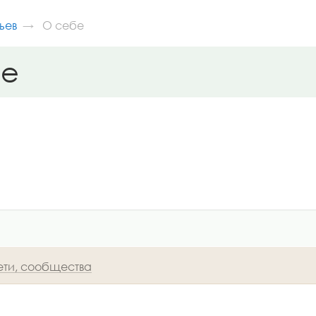
ьев
О себе
бе
ети, сообщества