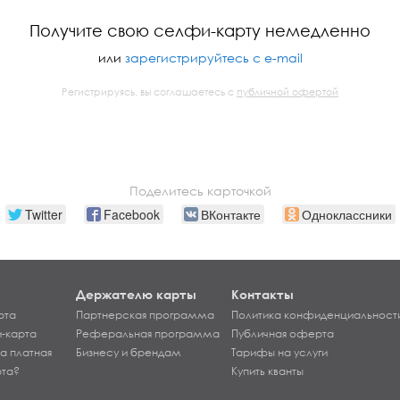
Получите свою селфи-карту немедленно
или
зарегистрируйтесь с e-mail
Регистрируясь, вы соглашаетесь с
публичной офертой
Поделитесь карточкой
Twitter
Facebook
ВКонтакте
Одноклассники
Держателю карты
Контакты
рта
Партнерская программа
Политика конфиденциальност
-карта
Реферальная программа
Публичная оферта
а платная
Бизнесу и брендам
Тарифы на услуги
рта?
Купить кванты