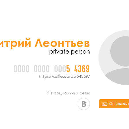
трий Леонтьев
private person
0000
0000
000
5
4
3
6
9
https://selfie.cards/54369/
Я в социальных сетях
Отправить