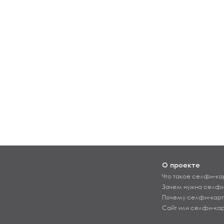
О проекте
Что такое селфи-ка
Зачем нужна селфи
Почему селфи-карт
Сайт или селфи-ка