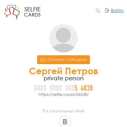
SELFIE
Войти
CARDS
Отправить сообщение
Сергей Петров
private person
0000
0000
000
5
4
6
3
8
https://selfie.cards/54638/
Я в социальных сетях