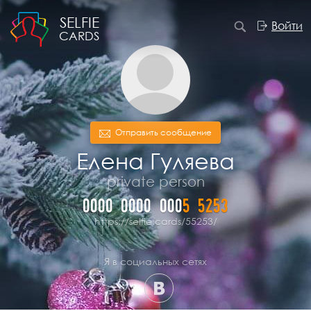
SELFIE
Войти
CARDS
Отправить сообщение
Елена Гуляева
private person
0000
0000
000
5
5
2
5
3
https://selfie.cards/55253/
Я в социальных сетях