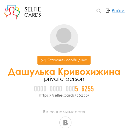
SELFIE
Войти
CARDS
Отправить сообщение
Дашулька Кривохижина
private person
0000
0000
000
5
6
2
5
5
https://selfie.cards/56255/
Я в социальных сетях