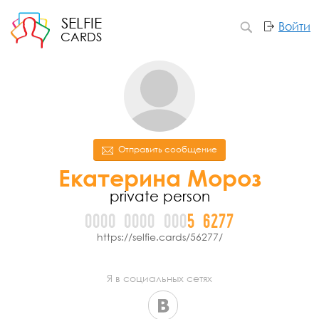
SELFIE
Войти
CARDS
Отправить сообщение
Екатерина Мороз
private person
0000
0000
000
5
6
2
7
7
https://selfie.cards/56277/
Я в социальных сетях