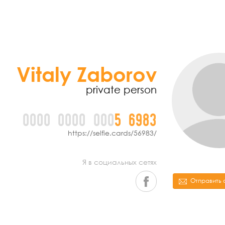
Vitaly Zaborov
private person
0000
0000
000
5
6
9
8
3
https://selfie.cards/56983/
Я в социальных сетях
Отправить