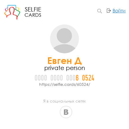
SELFIE
Войти
CARDS
Евген Д
private person
0000
0000
000
6
0
5
2
4
https://selfie.cards/60524/
Я в социальных сетях