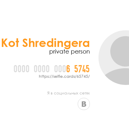
Kot Shredingera
private person
0000
0000
000
6
5
7
4
5
https://selfie.cards/65745/
Я в социальных сетях