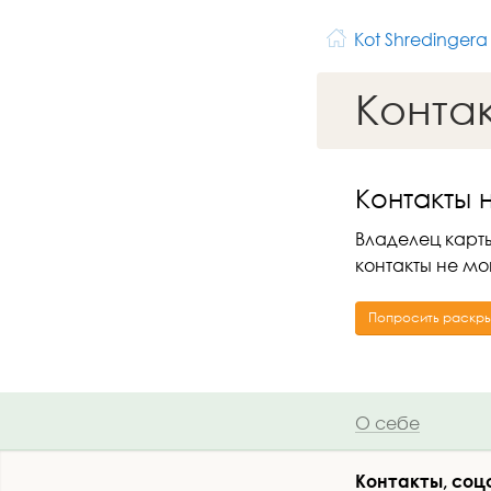
Kot Shredingera
Конта
Контакты 
Владелец карты
контакты не мо
Попросить раскры
О себе
Контакты, соц