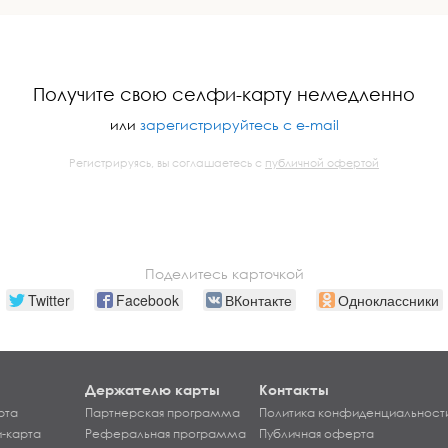
Получите свою селфи-карту немедленно
или
зарегистрируйтесь с e-mail
Регистрируясь, вы соглашаетесь с
публичной офертой
Поделитесь карточкой
Twitter
Facebook
ВКонтакте
Одноклассники
Держателю карты
Контакты
рта
Партнерская программа
Политика конфиденциальност
-карта
Реферальная программа
Публичная оферта