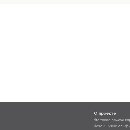
О проекте
Что такое селфи-ка
Зачем нужна селфи