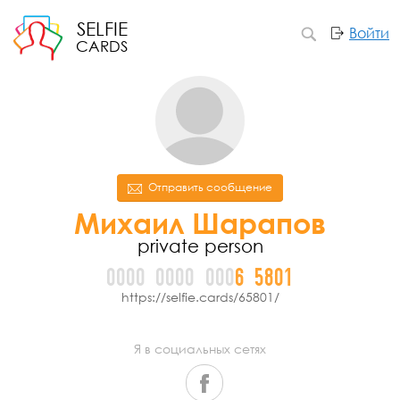
SELFIE
Войти
CARDS
Отправить сообщение
Михаил Шарапов
private person
0000
0000
000
6
5
8
0
1
https://selfie.cards/65801/
Я в социальных сетях