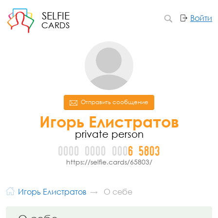
SELFIE
Войти
CARDS
Отправить сообщение
Игорь Елистратов
private person
0000
0000
000
6
5
8
0
3
https://selfie.cards/65803/
Игорь Елистратов
О себе