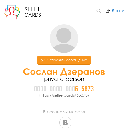
SELFIE
Войти
CARDS
Отправить сообщение
Сослан Дзеранов
private person
0000
0000
000
6
5
8
7
3
https://selfie.cards/65873/
Я в социальных сетях