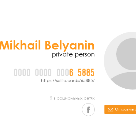
Mikhail Belyanin
private person
0000
0000
000
6
5
8
8
5
https://selfie.cards/65885/
Я в социальных сетях
Отправить