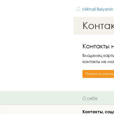
Mikhail Belyanin
Конта
Контакты 
Владелец карты
контакты не мо
Попросить раскры
О себе
Контакты, соц