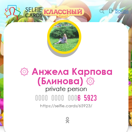
SELFIE
Войти
CARDS
Отправить сообщение
۞ Анжела Карпова
(Блинова) ۞
private person
0000
0000
000
6
5
9
2
3
https://selfie.cards/65923/