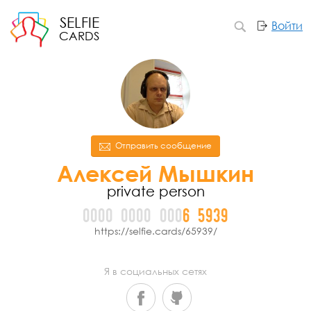
SELFIE
Войти
CARDS
Отправить сообщение
Алексей Мышкин
private person
0000
0000
000
6
5
9
3
9
https://selfie.cards/65939/
Я в социальных сетях