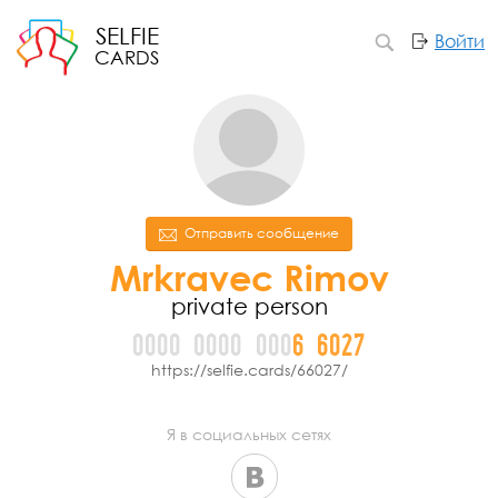
SELFIE
Войти
CARDS
Отправить сообщение
Mrkravec Rimov
private person
0000
0000
000
6
6
0
2
7
https://selfie.cards/66027/
Я в социальных сетях