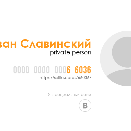
ван Славинский
private person
0000
0000
000
6
6
0
3
6
https://selfie.cards/66036/
Я в социальных сетях