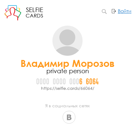
SELFIE
Войти
CARDS
Владимир Морозов
private person
0000
0000
000
6
6
0
6
4
https://selfie.cards/66064/
Я в социальных сетях