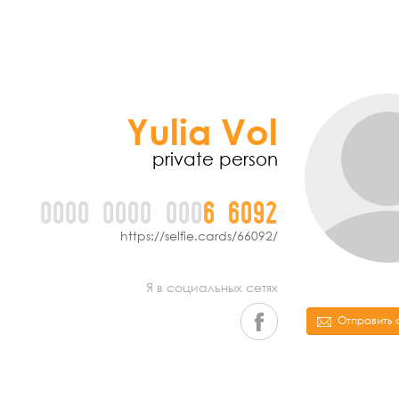
Yulia Vol
private person
0000
0000
000
6
6
0
9
2
https://selfie.cards/66092/
Я в социальных сетях
Отправить