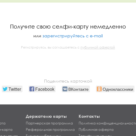
Получите свою селфи-карту немедленно
или
зарегистрируйтесь с e-mail
Регистрируясь, вы соглашаетесь с
публичной офертой
Поделитесь карточкой
Twitter
Facebook
ВКонтакте
Одноклассники
Держателю карты
Контакты
рта
Партнерская программа
Политика конфиденциальност
-карта
Реферальная программа
Публичная оферта
а платная
Бизнесу и брендам
Тарифы на услуги