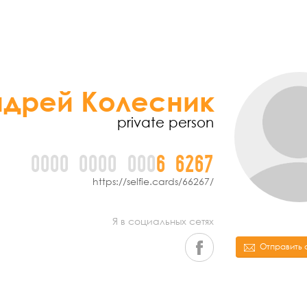
дрей Колесник
private person
0000
0000
000
6
6
2
6
7
https://selfie.cards/66267/
Я в социальных сетях
Отправить