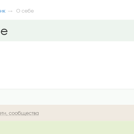
ик
О себе
бе
ети, сообщества