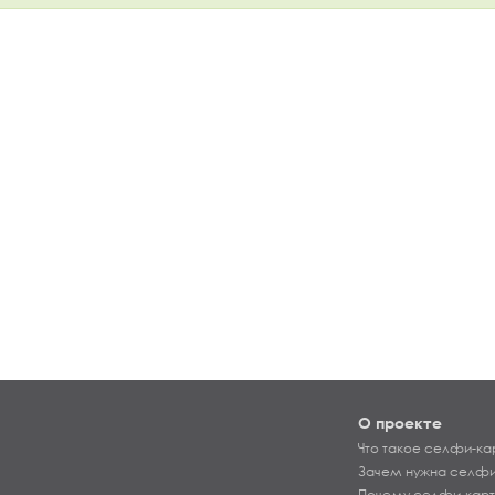
О проекте
Что такое селфи-ка
Зачем нужна селфи
Почему селфи-карт