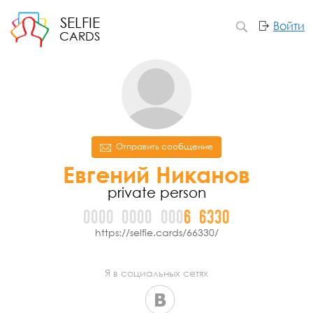
SELFIE
Войти
CARDS
Отправить сообщение
Евгений Никанов
private person
0000
0000
000
6
6
3
3
0
https://selfie.cards/66330/
Я в социальных сетях