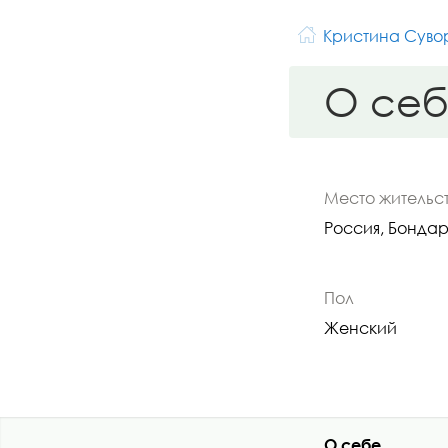
Кристина Суво
О се
Место жительс
Россия, Бонда
Пол
Женский
О себе