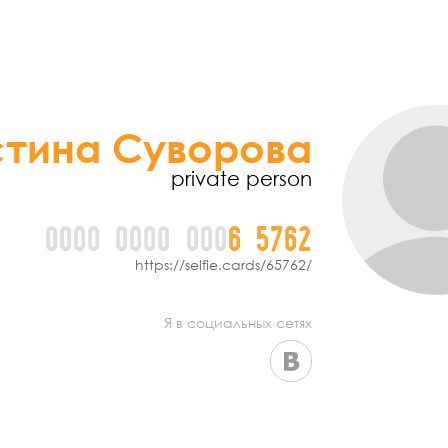
стина Суворова
private person
0000
0000
000
6
5
7
6
2
https://selfie.cards/65762/
Я в социальных сетях