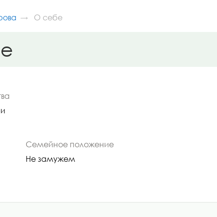
рова
О себе
бе
тва
ри
Семейное положение
Не замужем