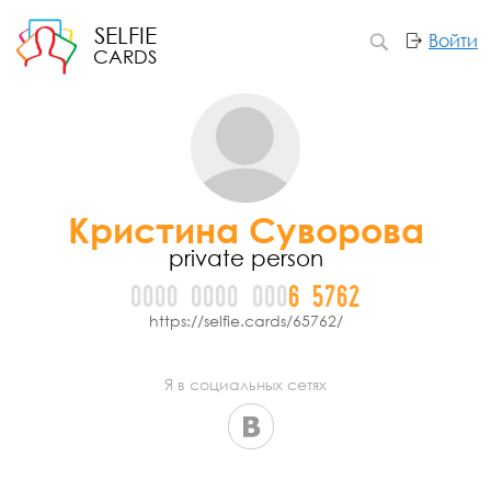
SELFIE
Войти
CARDS
Кристина Суворова
private person
0000
0000
000
6
5
7
6
2
https://selfie.cards/65762/
Я в социальных сетях